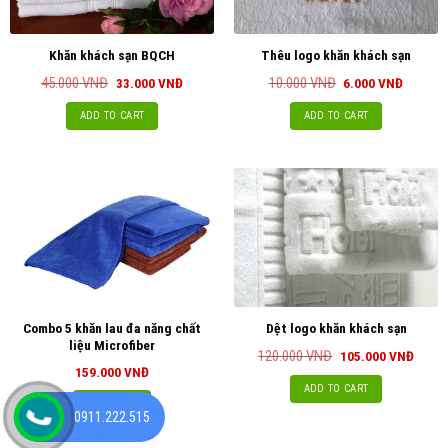
Khăn khách sạn BQCH
Thêu logo khăn khách sạn
45.000
VNĐ
10.000
VNĐ
33.000
VNĐ
6.000
VNĐ
ADD TO CART
ADD TO CART
Combo 5 khăn lau đa năng chất
Dệt logo khăn khách sạn
liệu Microfiber
120.000
VNĐ
105.000
VNĐ
159.000
VNĐ
ADD TO CART
ĐẶT HÀNG
0911.222.515