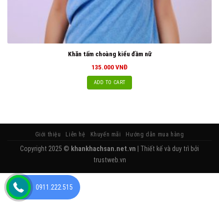
Khăn tấm choàng kiểu đầm nữ
135.000
VNĐ
ADD TO CART
Giới thiệu
Liên hệ
Khuyến mãi
Hướng dẫn mua hàng
Copyright 2025 ©
khankhachsan.net.vn
| Thiết kế và duy trì bởi
trustweb.vn
0911.222.515