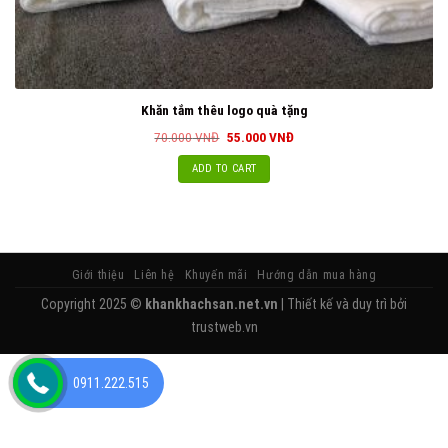
Khăn tắm thêu logo quà tặng
70.000
VNĐ
55.000
VNĐ
ADD TO CART
Giới thiệu
Liên hệ
Khuyến mãi
Hướng dẫn mua hàng
Copyright 2025 ©
khankhachsan.net.vn
| Thiết kế và duy trì bởi
trustweb.vn
0911.222.515