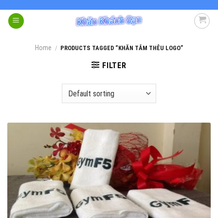
Skip
to
content
Home
/
PRODUCTS TAGGED “KHĂN TẮM THÊU LOGO”
FILTER