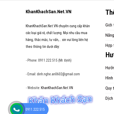
Th
KhanKhachSan.Net.VN
Giới 
KhanKhachSan.Net.VN chuyên cung cấp khăn
các loại giá rẻ, chất lượng. Mọi nhu cầu mua
Năng
hàng, thắc mắc, tư vấn,... xin vui lòng liên hệ
Hợp 
theo thông tin dưới đây:
Hư
- Phone: 0911.222.515 (Mr. Định)
Hướn
- Email: dinh.nghe.an0602@gmail.com
Hình
Quy t
- Website:
KhanKhachSan.Net.VN
Dịch
0911.222.515