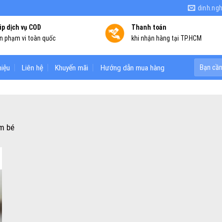
dinh.ng
ip dịch vụ COD
Thanh toán
ên phạm vi toàn quốc
khi nhận hàng tại TP.HCM
Search
hiệu
Liên hệ
Khuyến mãi
Hướng dẫn mua hàng
for:
m bé