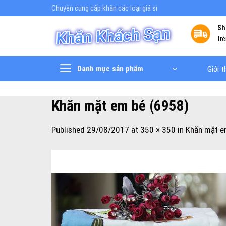
Skip
Chuyên cung cấp khăn các loại giá sỉ
to
Sh
content
tr
Danh mục sản phẩm
Giới t
Khăn mặt em bé (6958)
Published
29/08/2017
at
350 × 350
in
Khăn mặt e