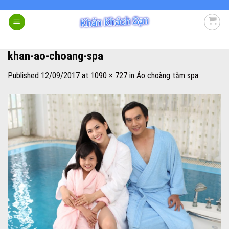
Skip
to
content
khan-ao-choang-spa
Published
12/09/2017
at
1090 × 727
in
Áo choàng tắm spa