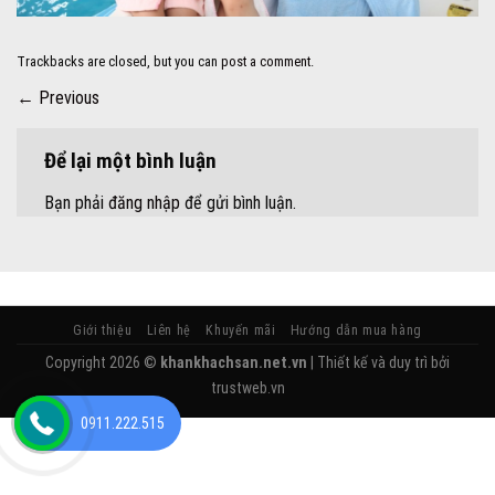
Trackbacks are closed, but you can
post a comment
.
←
Previous
Để lại một bình luận
Bạn phải
đăng nhập
để gửi bình luận.
Giới thiệu
Liên hệ
Khuyến mãi
Hướng dẫn mua hàng
Copyright 2026 ©
khankhachsan.net.vn
| Thiết kế và duy trì bởi
trustweb.vn
0911.222.515